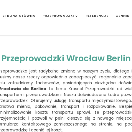
STRONA GŁÓWNA
PRZEPROWADZKI
REFERENCJE
CENNIK
Przeprowadzki Wrocław Berlin
rzeprowadzka
jest radykalną zmianą w naszym życiu, dlatego 
usimy nasze rzeczy odpowiednio zabezpieczyć, racjonalnie zap
elu zatrudniamy fachowców, posiadających niezbędne doświa
rocławia do Berlina
to firma Krasnal Przeprowadzki od wiel
ransportem i przeprowadzkami. Nasza doświadczona kadra pozwa
rzeprowadzek. Oferujemy usługę transportu międzymiastowego. 
aństwa mienia, pakowanie, transport i rozpakowanie. Bezpi
minimalizowanie kosztu transportu sprawi, że przeprowad
rzyjemnością i pozwoli w pełni cieszyć się z nowego miejsc
ormularza kontaktowego zamieszczonego na stronie, na po
rzeprowadzkę i ocenić jej koszt.