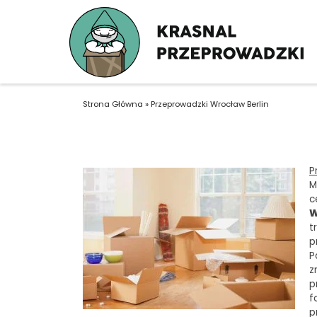
Strona Główna
»
Przeprowadzki Wrocław Berlin
P
M
c
W
t
p
P
z
p
f
p