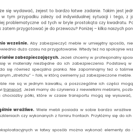
e się wydawać, że
jest to bardzo łatwe zadanie. Takim jest jed
 w tym przypadku zależy od indywidualnej sytuacji i tego, z
iej problematyczne od tych w bryle prostokąta czy kwadratu. 
ak zatem przygotować je do przewozu? Poniżej – kilka naszych por
io wcześnie.
Aby zabezpieczyć meble w umiejętny sposób, nie r
wiednio dużo czasu na przygotowanie. Wtedy też na spokojnie wsz
eriałów zabezpieczających.
Jeżeli chcemy w profesjonalny spo
 się w materiały niezbędne do ich zabezpieczenia. Podstawą w
yda się również specjalna pianka. Nie zapominajmy też o taśmi
nym „stretchu” – folii, w którą owiniemy już zabezpieczone meble.
ble nie są w jednym kawałku, a poszczególne ich części mogą
wi
transport
. Jeżeli mamy do czynienia z niewielkimi meblami, po
hociażby półki, które w czasie transportu mogą się wysuwać, 
lnie wrażliwe.
Wiele mebli posiada w sobie bardzo wrażliwe e
szkleniach czy wykonanych z forniru frontach. Przyłóżmy się do ich
ksploatacyjnych w łatwy sposób można wykonać elementy do ł