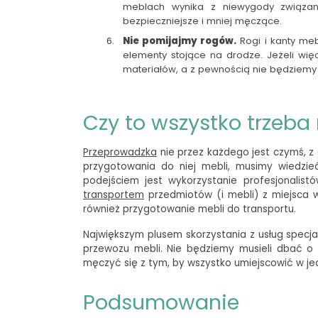
meblach wynika z niewygody związany
bezpieczniejsze i mniej męczące.
Nie pomijajmy rogów.
Rogi i kanty me
elementy stojące na drodze. Jeżeli wię
materiałów, a z pewnością nie będziemy t
Czy to wszystko trzeba
Przeprowadzka
nie przez każdego jest czymś, z
przygotowania do niej mebli, musimy wiedzi
podejściem jest wykorzystanie
profesjonalis
transportem
przedmiotów (i mebli) z miejsca 
również przygotowanie mebli do transportu.
Największym plusem skorzystania z usług specj
przewozu mebli. Nie będziemy musieli dbać o 
męczyć się z tym, by wszystko umiejscowić w j
Podsumowanie