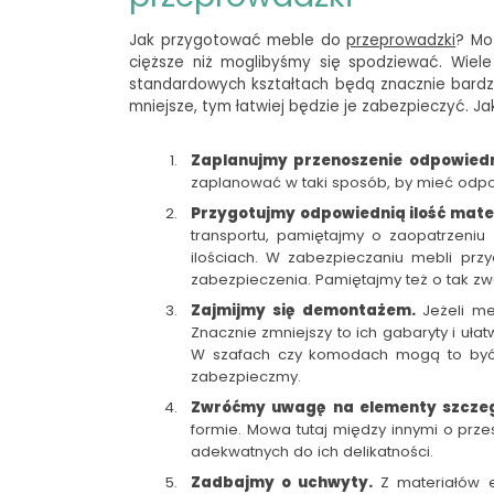
Jak przygotować meble do
przeprowadzki
?
Moż
cięższe niż moglibyśmy się spodziewać. Wiele
standardowych kształtach będą znacznie bardz
mniejsze, tym łatwiej będzie je zabezpieczyć. J
Zaplanujmy przenoszenie odpowiedn
zaplanować w taki sposób, by mieć odpo
Przygotujmy odpowiednią ilość mat
transportu, pamiętajmy o zaopatrzeniu
ilościach. W zabezpieczaniu mebli prz
zabezpieczenia. Pamiętajmy też o tak zwa
Zajmijmy się demontażem.
Jeżeli me
Znacznie zmniejszy to ich gabaryty i ułat
W szafach czy komodach mogą to być c
zabezpieczmy.
Zwróćmy uwagę na elementy szczegó
formie. Mowa tutaj między innymi o prze
adekwatnych do ich delikatności.
Zadbajmy o uchwyty.
Z materiałów e