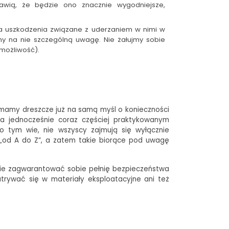
awią, że będzie ono znacznie wygodniejsze,
na uszkodzenia związane z uderzaniem w nimi w
my na nie szczególną uwagę. Nie żałujmy sobie
 możliwość).
i mamy dreszcze już na samą myśl o konieczności
a jednocześnie coraz częściej praktykowanym
o tym wie, nie wszyscy zajmują się wyłącznie
 „od A do Z”, a zatem takie biorące pod uwagę
anie zagwarantować sobie pełnię bezpieczeństwa
trywać się w materiały eksploatacyjne ani też