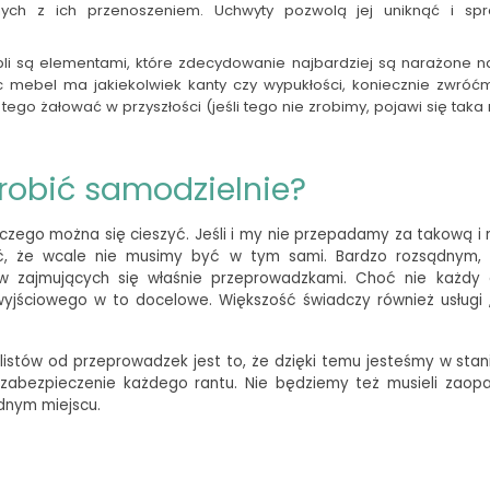
ch z ich przenoszeniem. Uchwyty pozwolą jej uniknąć i spr
bli są elementami, które zdecydowanie najbardziej są narażone 
c mebel ma jakiekolwiek kanty czy wypukłości, koniecznie zwróć
ego żałować w przyszłości (jeśli tego nie zrobimy, pojawi się taka
 robić samodzielnie?
 czego można się cieszyć. Jeśli i my nie przepadamy za takową 
eć, że wcale nie musimy być w tym sami. Bardzo rozsądnym, 
tów zajmujących się właśnie przeprowadzkami. Choć nie każdy 
wyjściowego w to docelowe. Większość świadczy również usługi
alistów od przeprowadzek jest to, że dzięki temu jesteśmy w st
zabezpieczenie każdego rantu. Nie będziemy też musieli zaopa
ednym miejscu.