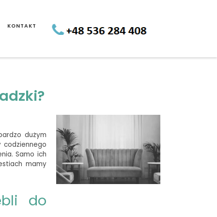
KONTAKT
adzki?
 bardzo dużym
y codziennego
enia. Samo ich
westiach mamy
bli do