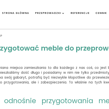
STRONA GŁÓWNA
PRZEPROWADZKI
REFERENCJE
CENNIK
i?
rzygotować meble do przeprow
miana miejsca
zamieszkania to dla każdego z nas coś, co jest
mieszkaliśmy dość długo i posiadamy w nim nie tylko przedmiot
na swój gabaryt, potrafią być niezwykle kłopotliwe do przewiezi
przygotowania, ale i zabezpieczenia. To właśnie na tych k
i odnośnie przygotowania me