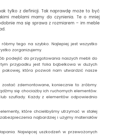
nak tylko z definicji. Tak naprawdę może to być
 jakimi meblami mamy do czynienia. Te o mniej
Podobnie ma się sprawa z rozmiarem – im meble
ad.
óbmy tego na szybko. Najlepiej jest wszystko
ystko zorganizujemy.
sób podejść do przygotowania naszych mebli do
 tym przypadku jest folia bąbelkowa w dużych
e pakowej, która pozwoli nam utwardzić nasze
 zostać zdemontowane, koniecznie to zróbmy.
zbądźmy się chociażby ich ruchomych elementów.
lub szuflady. Każdy z elementów odpowiednio
lementy, które chcielibyśmy utrzymać w stałej
 zabezpieczenia najbardziej i użyjmy materiałów
apania. Najwięcej uszkodzeń w przewożonych